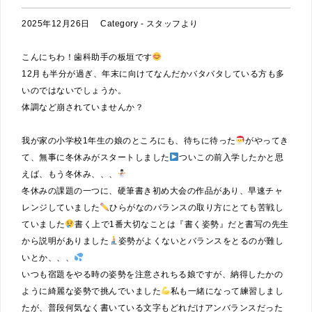
2025年12月26日
Category -
スタッフより
こんにちわ！歯科助手の板垣です
12月も半分が過ぎ、年末に向けてなんだかバタバタしている方も多
いのではないでしょうか。
体調など崩されていませんか？
我が家の小学校1年生の娘のところにも、待ちに待った
がやってき
て、無事に冬休みがスタートしました
ついこの前入学したかと思
えば、もう冬休み、、、
冬休みの課題の一つに、硬筆書き初め大会の作品があり、早速チャ
レンジしていました
ひらがなのバランスの取り方にとても苦戦し
ていました
書く上で1番大切なことは『書く姿勢』だと書写の先生
から説明がありました
姿勢がよくないとバランスをとるのが難し
いとか、、、
いつも宿題をやる時の姿勢を注意されちる娘ですが、納得したかの
ように綺麗な姿勢で挑んでいました
私も一緒になって練習しまし
たが、普段何気なく書いている文字もどれだけアンバランスだった