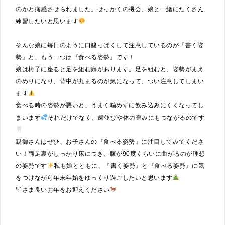
のかと痛感させられました。せっかくの機会、娘と一緒にたくさん
練習したいと思います
そんな娘に毎日のように口酸っぱくして注意しているのが『書く姿
勢』と、もう一つは『食べる姿勢』です！
娘は椅子に座ると足を組む癖があります。足を組むと、姿勢がまえ
のめりになり、背中が丸まるのが気になって、つい注意してしまい
ます
食べる時の姿勢が悪いと、うまく噛めずに飲み込みにくくなってし
まいます
それだけでなく、歯並びや体の歪みにもつながるのです
親御さんはぜひ、お子さんの『食べる姿勢』に注目してみてくださ
い！両足裏がしっかり床につき、膝が90度くらいに曲がるのが理想
の姿勢です
私も娘とともに、『書く姿勢』と『食べる姿勢』に気
をつけながら年末年始をゆっくり過ごしたいと思います
皆さま良いお年をお迎えください