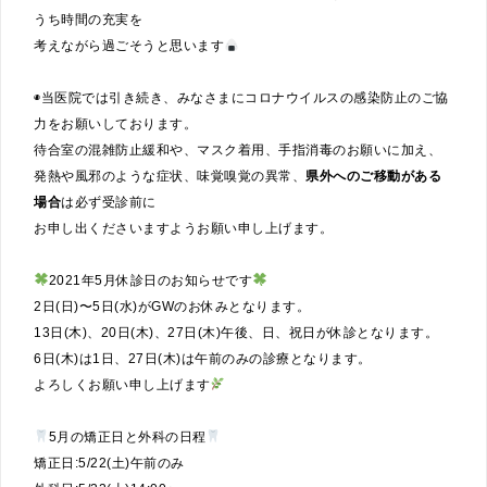
うち時間の充実を
考えながら過ごそうと思います
◉当医院では引き続き、みなさまにコロナウイルスの感染防止のご協
力をお願いしております。
待合室の混雑防止緩和や、マスク着用、手指消毒のお願いに加え、
発熱や風邪のような症状、味覚嗅覚の異常、
県外へのご移動がある
場合
は必ず受診前に
お申し出くださいますようお願い申し上げます。
2021年5月休診日のお知らせです
2日(日)〜5日(水)がGWのお休みとなります。
13日(木)、20日(木)、27日(木)午後、日、祝日が休診となります。
6日(木)は1日、27日(木)は午前のみの診療となります。
よろしくお願い申し上げます
5月の矯正日と外科の日程
矯正日:5/22(土)午前のみ