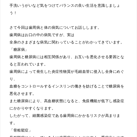
手洗いうがいなど気をつけてバランスの良い生活を意識しましょ
う！
さて今回は歯周病と体の病気についてお話しします。
歯周病はお口の中の病気ですが、実は
全身のさまざまな病気に関わっていることがわかってきています。
「糖尿病」
歯周病と糖尿病には相互関係があり、お互いを悪化させる要因とな
ると言われています。
歯周病によって発生した炎症性物質が毛細血管に侵入し全身にめぐ
り、
血糖をコントロールするインスリンの働きを妨げることで糖尿病を
悪化させます。
また糖尿病により、高血糖状態になると、免疫機能が低下し感染症
にかかりやすくなります。
したがって、細菌感染症である歯周病にかかるリスクが高まりま
す。
「骨粗鬆症」