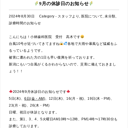
9月の休診日のお知らせ
2024年8月30日
Category -
スタッフより
,
医院について
,
未分類
,
診療時間のお知らせ
こんにちは！小林歯科医院 受付 高木です
台風10号が近づいてきてますね
各地で大雨や暴風など猛威をふ
るっているようです。
被害に遭われた方の1日も早い復興を祈っております。
新潟にもいつ台風がくるかわからないので、災害に備えておきまし
ょう！！
2024年9月休診日のお知らせです
5日(木)、
6日(金・AM)
、12日(木)、16(月・祝)、19日(木・PM)、
23(月・祝)、26(木・PM)
日曜、祝日が休診となります。
また、第1、3、4、5火曜日AM10時〜12時、PM14時〜17時30分も
診療しております。