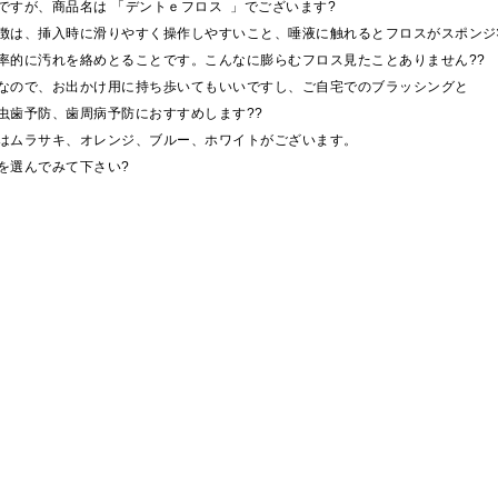
ですが、商品名は 「デントｅフロス 」でございます?
徴は、挿入時に滑りやすく操作しやすいこと、唾液に触れるとフロスがスポンジ
率的に汚れを絡めとることです。こんなに膨らむフロス見たことありません??
なので、お出かけ用に持ち歩いてもいいですし、ご自宅でのブラッシングと
虫歯予防、歯周病予防におすすめします??
はムラサキ、オレンジ、ブルー、ホワイトがございます。
を選んでみて下さい?