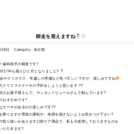
師走を迎えますね
月29日
Category -
未分類
！歯科助手の鶴巻です?
2017年も残りひと月となりました?
年会やクリスマス、年越しの準備など色々忙しいですが、楽しみですね
ろクリスマスケーキの予約をしようと思います ??
区のお菓子屋さんで、サンカントピュールさんで頼んでいます?
でおすすめです?
なケーキがあるのか楽しみです??
も降りますが雪道の運転や、体調を崩さないようお気をつけ下さい?
で取り扱いがあります口腔ケア用品で、私も今使用しておりますものを
いただきます?