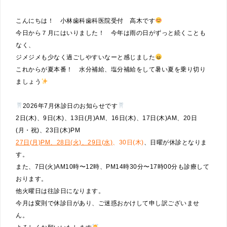
こんにちは！ 小林歯科歯科医院受付 高木です
今日から７月にはいりました！ 今年は雨の日がずっと続くことも
なく、
ジメジメも少なく過ごしやすいなーと感じました
これからが夏本番！ 水分補給、塩分補給をして暑い夏を乗り切り
ましょう
2026年7月休診日のお知らせです
2日(木)、9日(木)、13日(月)AM、16日(木)、17日(木)AM、20日
(月・祝)、23日(木)PM
27日(月)PM、28日(火)、29日(水)
、30日(木)
、
日曜が休診となりま
す。
また、7日(火)AM10時〜12時、PM14時30分〜17時00分も診療して
おります。
他火曜日は往診日になります。
今月は変則で休診日があり、ご迷惑おかけして申し訳ございませ
ん。