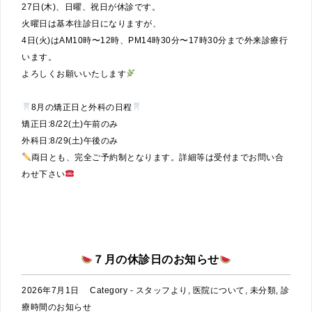
27日(木)、
日曜、祝日が休診です。
火曜日は基本往診日になりますが、
4日(火)はAM10時〜12時、PM14時30分〜17時30分まで外来診療行
います。
よろしくお願いいたします
8月の矯正日と外科の日程
矯正日:8/22(土)午前のみ
外科日:8/29(土)午後のみ
両日とも、完全ご予約制となります。詳細等は受付までお問い合
わせ下さい
７月の休診日のお知らせ
2026年7月1日
Category -
スタッフより
,
医院について
,
未分類
,
診
療時間のお知らせ