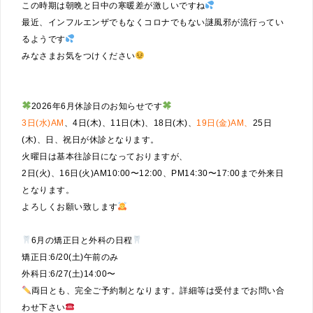
この時期は朝晩と日中の寒暖差が激しいですね
最近、インフルエンザでもなくコロナでもない謎風邪が流行ってい
るようです
みなさまお気をつけください
2026年6月休診日のお知らせです
3日(水)AM
、4日(木)、11日(木)、18日(木)、
19日(金)AM、
25日
(木)、日、祝日が休診となります。
火曜日は基本往診日になっておりますが、
2日(火)、16日(火)AM10:00〜12:00、PM14:30〜17:00まで外来日
となります。
よろしくお願い致します
6月の矯正日と外科の日程
矯正日:6/20(土)午前のみ
外科日:6/27(土)14:00〜
両日とも、完全ご予約制となります。詳細等は受付までお問い合
わせ下さい